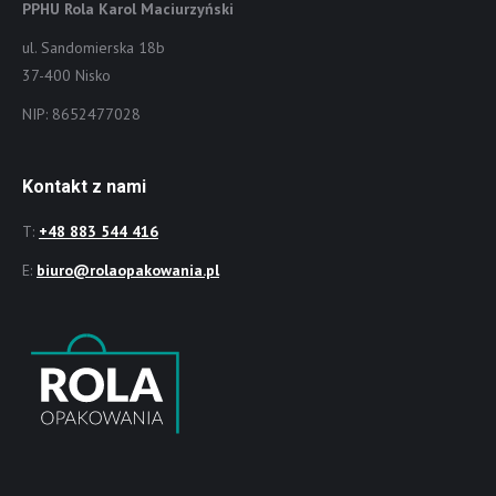
PPHU Rola Karol Maciurzyński
ul. Sandomierska 18b
37-400 Nisko
NIP: 8652477028
Kontakt z nami
T:
+48 883 544 416
E:
biuro@rolaopakowania.pl