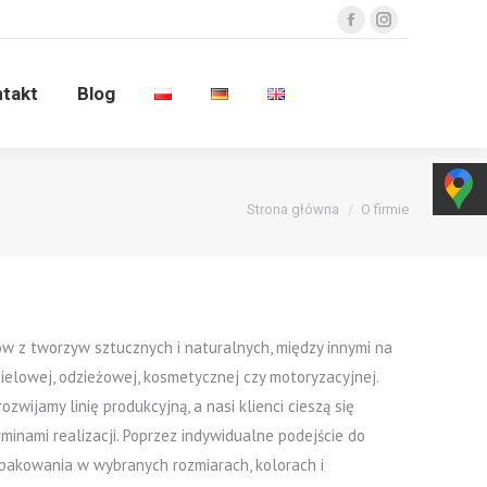
Facebook
Instagram
ntakt
Blog
takt
Blog
Jesteś tutaj:
Strona główna
O firmie
w z tworzyw sztucznych i naturalnych, między innymi na
ścielowej, odzieżowej, kosmetycznej czy motoryzacyjnej.
zwijamy linię produkcyjną, a nasi klienci cieszą się
rminami realizacji. Poprzez indywidualne podejście do
 opakowania w wybranych rozmiarach, kolorach i