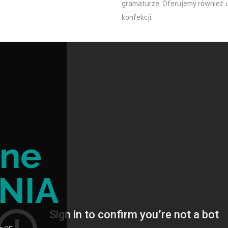
gramaturze. Oferujemy również us
konfekcji.
wne
NIA