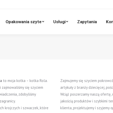
Opakowania szyte
Usługi
Zapytania
Ko
Opakowania szyte
Usługi
Zapytania
Kon
la
to moja kotka – kotka Rola.
Zajmujemy się szyciem pokrowcó
i zajmowaliśmy się szyciem
artykuły z branży dziecięcej, po
wiadczenia, zdobyliśmy
Wciąż poszerzamy naszą ofertę, ro
zagranicy.
jakością produktów i szybkimi te
h krojczych i szwaczek, które
klienta, projektujemy i szyjemy