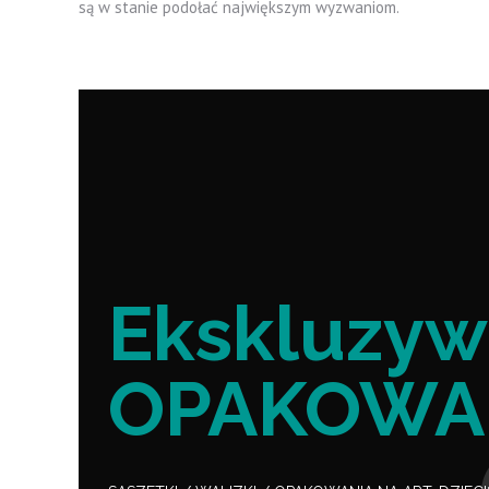
są w stanie podołać największym wyzwaniom.
Ekskluzy
OPAKOWA