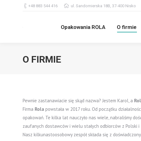
+48 883 544 416
ul. Sandomierska 18B, 37-400 Nisko
Opakowania ROLA
O firmie
Opakowania ROLA
O firmie
O FIRMIE
Pewnie zastanawiacie się skąd nazwa? Jestem Karol, a
Ro
Firma
Rola
powstała w 2017 roku. Od początku działalnośc
opakowań. Te kilka lat nauczyło nas wiele, nabraliśmy doś
zaufanych dostawców i wielu stałych odbiorców z Polski i 
Nasz kilkunastoosobowy zespół składa się z doświadczonyc