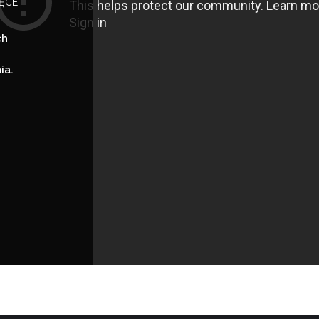
IĘCE
ch
ia.