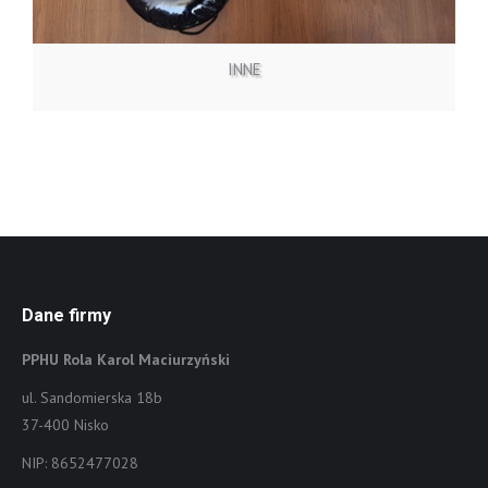
INNE
Dane firmy
PPHU Rola Karol Maciurzyński
ul. Sandomierska 18b
37-400 Nisko
NIP: 8652477028