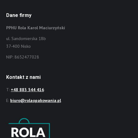
Dane firmy
PPHU Rola Karol Maciurzyński
ul. Sandomierska 18b
37-400 Nisko
NIP: 8652477028
Kontakt z nami
T:
+48 883 544 416
E:
biuro@rolaopakowania.pl