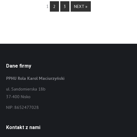
1
2
3
NEXT »
Dane firmy
PPHU Rola Karol Maciurzyński
ul. Sandomierska 18b
37-400 Nisko
NIP: 8652477028
Kontakt z nami