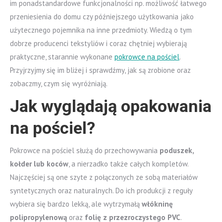
im ponadstandardowe funkcjonalności np. możliwość łatwego
przeniesienia do domu czy późniejszego użytkowania jako
użytecznego pojemnika na inne przedmioty. Wiedzą o tym
dobrze producenci tekstyliów i coraz chętniej wybierają
praktyczne, starannie wykonane
pokrowce na pościel
.
Przyjrzyjmy się im bliżej i sprawdźmy, jak są zrobione oraz
zobaczmy, czym się wyróżniają.
Jak wyglądają opakowania
na pościel?
Pokrowce na pościel służą do przechowywania
poduszek,
kołder lub koców
, a nierzadko także całych kompletów.
Najczęściej są one szyte z połączonych ze sobą materiałów
syntetycznych oraz naturalnych. Do ich produkcji z reguły
wybiera się bardzo lekką, ale wytrzymałą
włókninę
polipropylenową
oraz
folię z przezroczystego PVC
.