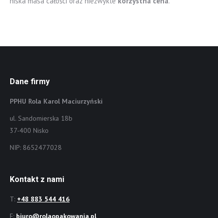
niska masa całości oraz niezwykle
korzystna cena
.
Dane firmy
PPHU Rola Karol Maciurzyński
ul. Sandomierska 18b
37-400 Nisko
NIP: 8652477028
Kontakt z nami
T:
+48 883 544 416
E:
biuro@rolaopakowania.pl