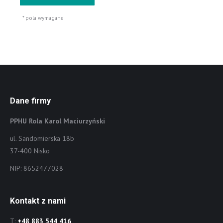
* pola wymagane
Dane firmy
PPHU Rola Karol Maciurzyński
ul. Sandomierska 18b
37-400 Nisko
NIP: 8652477028
Kontakt z nami
T:
+48 883 544 416