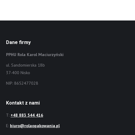
Dane firmy
PPHU Rola Karol Maciurzyński
ul. Sandomierska 18b
37-400 Nisko
NIP: 8652477028
Kontakt z nami
T:
+48 883 544 416
E:
biuro@rolaopakowania.pl