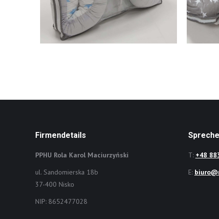
Firmendetails
Spreche
PPHU Rola Karol Maciurzyński
T:
+48 88
ul. Sandomierska 18b
E:
biuro@r
37-400 Nisko
NIP: 8652477028