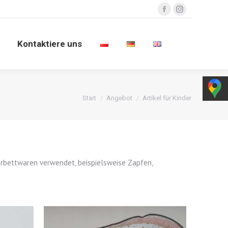
Facebook
Instagram
n
Kontaktiere uns
Kontaktiere uns
Sie befinden sich hier:
Start
Angebot
Artikel für Kinder
erbettwaren verwendet, beispielsweise Zapfen,