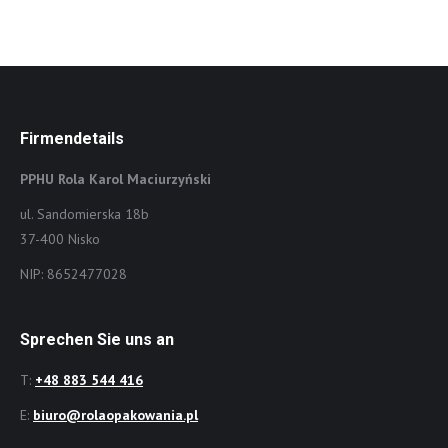
Firmendetails
PPHU Rola Karol Maciurzyński
ul. Sandomierska 18b
37-400 Nisko
NIP: 8652477028
Sprechen Sie uns an
T:
+48 883 544 416
E:
biuro@rolaopakowania.pl