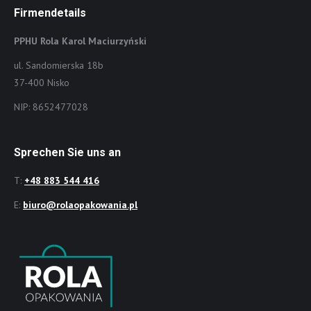
Firmendetails
PPHU Rola Karol Maciurzyński
ul. Sandomierska 18b
37-400 Nisko
NIP: 8652477028
Sprechen Sie uns an
T:
+48 883 544 416
E:
biuro@rolaopakowania.pl