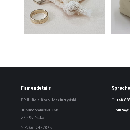
Firmendetails
Spreche
PPHU Rola Karol Maciurzyński
T:
+48 88
ul. Sandomierska 18b
E:
biuro@r
37-400 Nisko
NIP: 8652477028