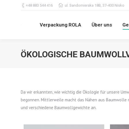
+48 883 544 416
ul. Sandomierska 18B, 37-400 Nisko
Verpackung ROLA
Über uns
G
Verpackung ROLA
Über uns
Ge
ÖKOLOGISCHE BAUMWOLL
Da wir erkannten, wie wichtig die Ökologie für unsere Um
begonnen. Mittlerweile macht das Nähen aus Baumwolle me
und verschiedene Baumwollgewichte an.