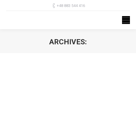
+48 883 544 416
ARCHIVES:
Jesteś tutaj:
Zalety toreb materiałowych
Naukowcy biją na alarm – nasza planeta tonie w śmieciach, a
najgorsze jest to, że niektóre z nich, na przykład plastik,
rozkładają się ponad sto lat. Tam, gdzie to możliwe, powinniśm
więc zastępować go materiałami biodegradowalnymi. To
pierwszy argument, by foliowe torby i siatki odłożyć do lamusa 