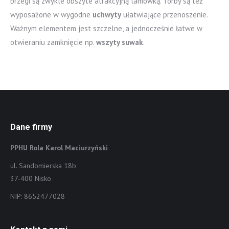
brzegi są zwykle obszyte atrakcyjną lamówką. Torby są też
wyposażone w wygodne
uchwyty
ułatwiające przenoszenie.
Ważnym elementem jest szczelne, a jednocześnie łatwe w
otwieraniu zamknięcie np.
wszyty suwak
.
Dane firmy
PPHU Rola Karol Maciurzyński
ul. Sandomierska 18b
37-400 Nisko
NIP: 8652477028